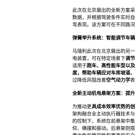
此次在北京展出的全新方案采
数据，并根据驾驶条件实时自
弯表现。该方案可在不同路况
弹簧举升系统：智能调节车辆
马瑞利此次在北京展出的另一
电装置，可在特定场景下
调节
适用于
跑车、高性能车型以及运
度，帮助车辆应对车库坡道、
过降低风阻改善
空气动力学
表
全新主动机电悬架方案：提升
为推动更
具成本效率优势的创
架构融合全主动执行器技术
的控制下，系统在前悬架中集
仰、横摆和振动。后悬架则搭