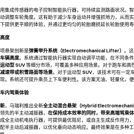
用集成传感器的电子控制智能执行器，可持续监测路面状况。智
动调整车轮角度。这有助于减少车身运动并增强抓地力，从而实
下提供更平顺的体验，并通过更均匀的轮胎磨损延长轮胎使用寿
高度
项悬架创新是
弹簧举升系统（Electromechanical Lifter）
。这
车辆高度
。系统通过智能执行器实现自动调平功能，在不同条件
动型 SUV
等细分市场，可覆盖多种应用场景。对于跑车和高
减速带或积雪路面等场景
。对于运动型
SUV
，该技术可在一定
现。系统还可提升乘员上下车便利性。该方案无油、轻量化，便
车内驾乘体验
新
，马瑞利推出全新
全主动混合悬架（Hybrid Electromechanic
与领先的半主动减振器，
在保持成本效率的同时，带来高端驾乘体
成全主动机电执行器，可提供最优阻尼，或自主生成反作用力，
配半主动后减振器，以优化垂向动态响应。最终效果是在多种工