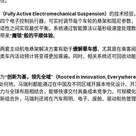
性。
ly Active Electromechanical Suspension）
的技术经验
四个电子控制执行器，可实时调节每个车轮的悬架和阻尼参数，
适性之间实现最优平衡。系统通过智能算法以毫秒级速度处理数
带来
“魔毯”般的平顺体验
。
两套主动机电悬架解决方案有助于
缓解晕车感
，尤其是在乘客阅
类车内活动预计将变得更加普遍。同时，相关系统还可回收动能
为
“创新为基，领先全域”（Rooted in Innovation, Everywher
身处何地，马瑞利都能通过在中国及不同区域开展本地化设计、
力与全球布局相结合，能够快速交付具备成本竞争力、可规模化
新组合外，马瑞利还将在汽车照明、电子、座舱、驱动和热管理