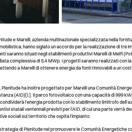
nitude e Marelli, azienda multinazionale specializzata nella fornitu
mobilistica, hanno siglato un accordo per la realizzazione di tre imp
ti saranno situati negli stabilimenti produttivi Marelli di Melfi (P
llata complessiva di 5,4 MWp. I progetti saranno realizzati con l
endo a Marelli di ottenere energia da fonti rinnovabili a un cost
i, Plenitude ha inoltre progettato per Marelli una Comunità Energe
anza (AID)[1]. Il parco fotovoltaico con una capacità di 999 kWp,
, condividerà l’energia prodotta con lo stabilimento limitrofo dell’a
ntivi statali ventennali previsti per l’AID, di cui una parte verrà 
ive sociali sul territorio che ospita l’impianto.
 strategia di Plenitude nel promuovere le Comunità Energetiche