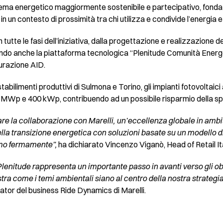
stema energetico maggiormente sostenibile e partecipativo, fondat
i in un contesto di prossimità tra chi utilizza e condivide l’energia 
 tutte le fasi dell’iniziativa, dalla progettazione e realizzazione deg
rnendo anche la piattaforma tecnologica “Plenitude Comunità Ener
gurazione AID.
 stabilimenti produttivi di Sulmona e Torino, gli impianti fotovoltai
4 MWp e 400 kWp, contribuendo ad un possibile risparmio della spe
re la collaborazione con Marelli, un’eccellenza globale in ambi
la transizione energetica con soluzioni basate su un modello di
iamo fermamente”,
ha dichiarato Vincenzo Viganò, Head of Retail It
enitude rappresenta un importante passo in avanti verso gli obie
stra come i temi ambientali siano al centro della nostra strateg
tor del business Ride Dynamics di Marelli.