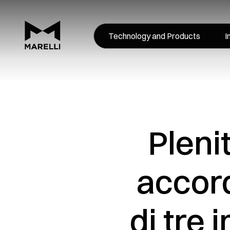
Technology and Products
I
Pleni
accord
di tre 