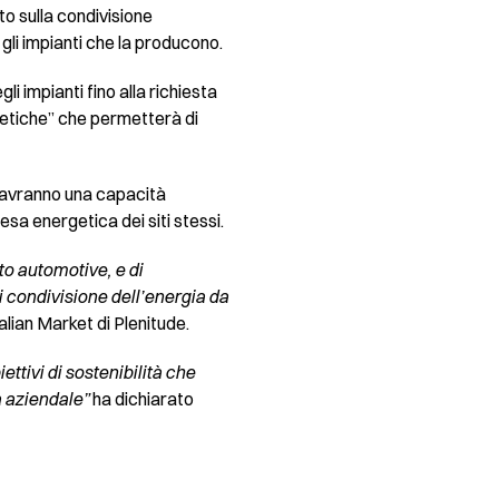
o sulla condivisione
e gli impianti che la producono.
li impianti fino alla richiesta
getiche” che permetterà di
ci avranno una capacità
sa energetica dei siti stessi.
to automotive, e di
 condivisione dell’energia da
alian Market di Plenitude.
ttivi di sostenibilità che
ia aziendale”
ha dichiarato