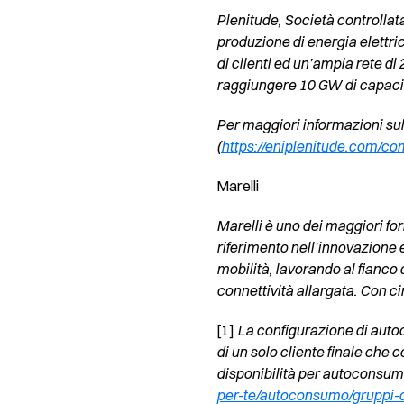
Plenitude, Società controllat
produzione di energia elettrica
di clienti ed un’ampia rete di 2
raggiungere 10 GW di capacità
Per maggiori informazioni sul
(
https://eniplenitude.com/co
Marelli
Marelli è uno dei maggiori for
riferimento nell’innovazione e
mobilità, lavorando al fianco 
connettività allargata. Con ci
[1]
La configurazione di autoc
di un solo cliente finale che c
disponibilità per autoconsumar
per-te/autoconsumo/gruppi-d