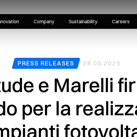
nnovation
Company
Sustainability
Careers
PRESS RELEASES
28.05.2025
tude e Marelli f
o per la realiz
impianti fotovolta