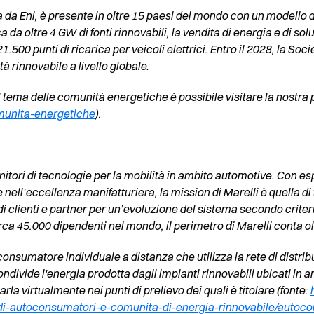
a da Eni, è presente in oltre 15 paesi del mondo con un modello d
 da oltre 4 GW di fonti rinnovabili, la vendita di energia e di so
1.500 punti di ricarica per veicoli elettrici. Entro il 2028, la Socie
 rinnovabile a livello globale
.
 tema delle comunità energetiche è possibile visitare la nostra
munita-energetiche
).
nitori di tecnologie per la mobilità in ambito automotive. Con esp
 nell’eccellenza manifatturiera, la mission di Marelli è quella di 
di clienti e partner per un’evoluzione del sistema secondo criteri 
rca 45.000 dipendenti nel mondo, il perimetro di Marelli conta oltr
onsumatore individuale a distanza che utilizza la rete di distr
ondivide l'energia prodotta dagli impianti rinnovabili ubicati in 
la virtualmente nei punti di prelievo dei quali è titolare (fonte:
i-autoconsumatori-e-comunita-di-energia-rinnovabile/autoco