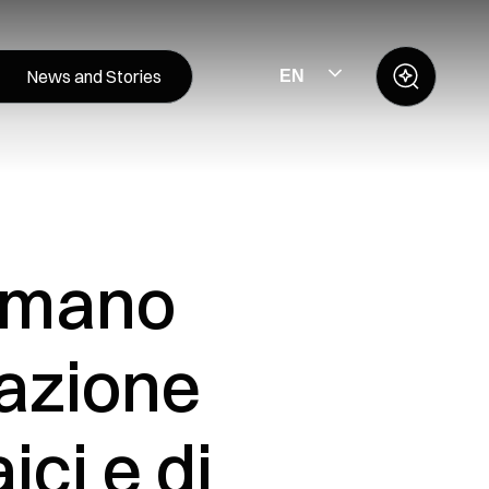
News and Stories
EN
irmano
zazione
ici e di