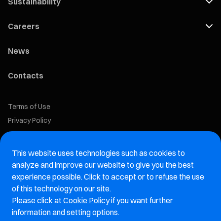
Sustainability
Careers
News
Contacts
Terms of Use
Privacy Policy
Cookie Policy
This website uses technologies such as cookies to
Marelli Recruiting Portal
analyze and improve our website to give you the best
experience possible. Click to accept or to refuse the use
Aftermarket website
of this technology on our site.
Please click at
Cookie Policy
if you want further
Marelli Integrity Hotline website
information and setting options.