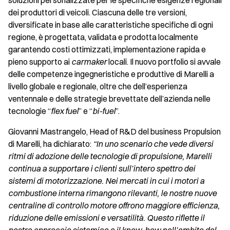
soluzioni personalizzate per le specifiche esigenze regionali
dei produttori di veicoli. Ciascuna delle tre versioni,
diversificate in base alle caratteristiche specifiche di ogni
regione, è progettata, validata e prodotta localmente
garantendo costi ottimizzati, implementazione rapida e
pieno supporto ai
carmaker
locali. Il nuovo portfolio si avvale
delle competenze ingegneristiche e produttive di Marelli a
livello globale e regionale, oltre che dell’esperienza
ventennale e delle strategie brevettate dell’azienda nelle
tecnologie “
flex fuel
” e “
bi-fuel
”.
Giovanni Mastrangelo, Head of R&D del business Propulsion
di Marelli, ha dichiarato:
“In uno scenario che vede diversi
ritmi di adozione delle tecnologie di propulsione, Marelli
continua a supportare i clienti sull’intero spettro dei
sistemi di motorizzazione. Nei mercati in cui i motori a
combustione interna rimangono rilevanti, le nostre nuove
centraline di controllo motore offrono maggiore efficienza,
riduzione delle emissioni e versatilità. Questo riflette il