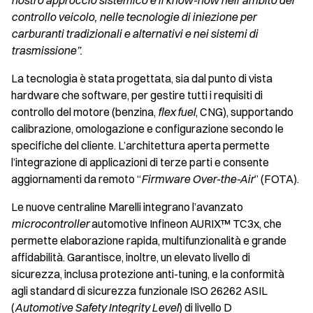
nostro approccio sistemico e il know-how nell’ambito del
controllo veicolo, nelle tecnologie di iniezione per
carburanti tradizionali e alternativi e nei sistemi di
trasmissione”.
La tecnologia è stata progettata, sia dal punto di vista
hardware che software, per gestire tutti i requisiti di
controllo del motore (benzina,
flex fuel
, CNG), supportando
calibrazione, omologazione e configurazione secondo le
specifiche del cliente. L’architettura aperta permette
l’integrazione di applicazioni di terze parti e consente
aggiornamenti da remoto “
Firmware Over-the-Air
” (FOTA).
Le nuove centraline Marelli integrano l’avanzato
microcontroller
automotive Infineon AURIX™ TC3x, che
permette elaborazione rapida, multifunzionalità e grande
affidabilità. Garantisce, inoltre, un elevato livello di
sicurezza, inclusa protezione anti-tuning, e la conformità
agli standard di sicurezza funzionale ISO 26262 ASIL
(
Automotive Safety Integrity Level
) di livello D