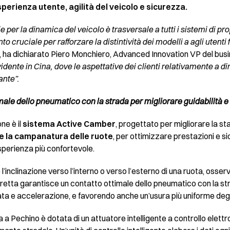
sperienza utente, agilità del veicolo e sicurezza.
 per la dinamica del veicolo è trasversale a tutti i sistemi di pr
 cruciale per rafforzare la distintività dei modelli a agli utent
”, ha dichiarato Piero Monchiero, Advanced Innovation VP del busi
dente in Cina, dove le aspettative dei clienti relativamente a d
ante”.
ale dello pneumatico con la strada per migliorare guidabilità e
ne è il
sistema Active Camber
, progettato per migliorare la sta
e la campanatura delle ruote
, per ottimizzare prestazioni e si
perienza più confortevole.
è l’inclinazione verso l’interno o verso l’esterno di una ruota, osser
etta garantisce un contatto ottimale dello pneumatico con la st
nata e accelerazione, e favorendo anche un’usura più uniforme deg
a Pechino è dotata di un attuatore intelligente a controllo elettr