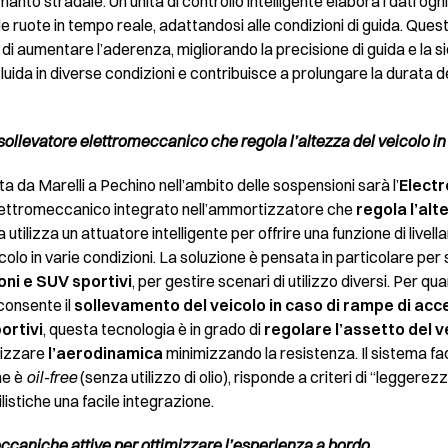
to stradale. Un’unità di controllo intelligente elabora i dati ogn
 ruote in tempo reale, adattandosi alle condizioni di guida. Quest
di aumentare l’aderenza, migliorando la precisione di guida e la s
luida in diverse condizioni e contribuisce a prolungare la durata d
sollevatore elettromeccanico che regola l’altezza del veicolo in
a da Marelli a Pechino nell’ambito delle sospensioni sarà l’
Electr
ettromeccanico integrato nell’ammortizzatore che
regola l’alt
ma utilizza un attuatore intelligente per offrire una funzione di liv
colo in varie condizioni. La soluzione è pensata in particolare pe
oni e SUV sportivi
, per gestire scenari di utilizzo diversi. Per q
 consente il
sollevamento del veicolo in caso di rampe di acc
ortivi
, questa tecnologia è in grado di
regolare l’assetto del v
imizzare
l’aerodinamica
minimizzando la resistenza. Il sistema faci
ne è
oil-free
(senza utilizzo di olio), risponde a criteri di “leggerezz
istiche una facile integrazione.
caniche attive per ottimizzare l’esperienza a bordo