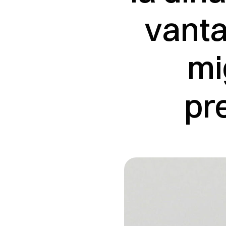
vanta
mi
pr