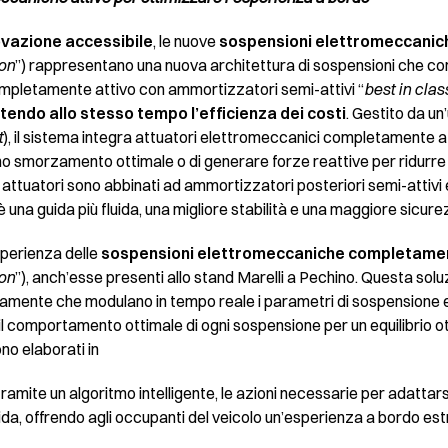
ovazione accessibile
, le nuove
sospensioni elettromeccanich
on
”) rappresentano una nuova architettura di sospensioni che co
mpletamente attivo con ammortizzatori semi-attivi “
best in clas
antendo allo stesso tempo l’efficienza dei costi
. Gestito da un
t
), il sistema integra attuatori elettromeccanici completamente at
 uno smorzamento ottimale o di generare forze reattive per ridurre 
 attuatori sono abbinati ad ammortizzatori posteriori semi-attivi 
 è una guida più fluida, una migliore stabilità e una maggiore sicure
sperienza delle
sospensioni elettromeccaniche completame
on
”), anch’esse presenti allo stand Marelli a Pechino. Questa sol
nicamente che modulano in tempo reale i parametri di sospension
il comportamento ottimale di ogni sospensione per un equilibrio 
no elaborati in
ramite un algoritmo intelligente, le azioni necessarie per adattarsi
guida, offrendo agli occupanti del veicolo un’esperienza a bordo 