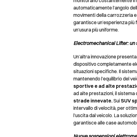
monitorano costantemente il man
automaticamente l’angolo delle
movimenti della carrozzeria e 
garantisce un’esperienza più f
un’usura più uniforme.
Electromechanical Lifter: un 
Un’altra innovazione presentat
dispositivo completamente el
situazioni specifiche. Il siste
mantenendo l’equilibrio del vei
sportive e ad alte prestazi
ad alte prestazioni, il sistema
strade innevate.
Sui
SUV sp
intervallo di velocità, per ott
l’uscita dal veicolo. La soluzio
garantisce alle case automobil
Nuove sospensioni elettromec