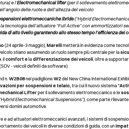
ura) e l’
Electromechanical lifter
(per il sollevamento elettrome
ll’angolo delle ruote e dell’altezza del veicolo
ospensioni elettromeccaniche ibride
(“Hybrid Electromechanica
a tecnologia dell’attuatore “Full Active” con ammortizzatori semi
da di alto livello garantendo allo stesso tempo l’efficienza dei c
no
(24 aprile-3 maggio),
Marelli
metterà in evidenza come tecnol
 veicolo stiano assumendo un ruolo sempre più centrale per la
sic
o
, il
comfort e
la
differenziazione dei veicoli
, oltre a supportar
 (SDV - veicoli definiti da software).
nd n.
W2B08
nel padiglione
W2
del New China International Exhibi
vazioni per sospensioni e telaio,
tra cui
il nuovo sistema
“Act
mechanical Lifter
per il sollevamento elettromeccanico e le
sos
“Hybrid Electromechanical Suspensions”),
come parte rilevante 
iversi domini automotive.
re e ad attuatori elettromeccanici avanzati, i sistemi di sospensio
ortamento dei veicoli in diverse condizioni di guida, con un
impatt