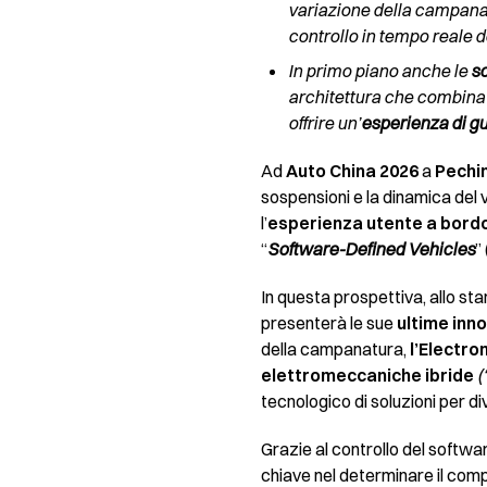
variazione della campanat
controllo in tempo reale de
In primo piano anche le
s
architettura che combina l
offrire un’
esperienza di gui
Ad
Auto China 2026
a
Pechi
sospensioni e la dinamica del
l’
esperienza utente a bord
“
Software-Defined Vehicles
”
In questa prospettiva, allo sta
presenterà le sue
ultime inno
della campanatura,
l’Electro
elettromeccaniche ibride
(
tecnologico di soluzioni per d
Grazie al controllo del softwa
chiave nel determinare il comp