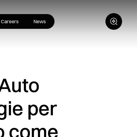
Careers
News
 Auto
gie per
lo come