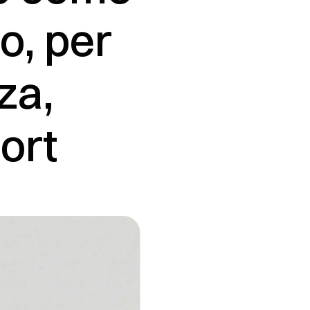
o, per
za,
ort