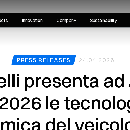
ucts
Innovation
Company
Sustainability
PRESS RELEASES
24.04.2026
lli presenta ad
2026 le tecnolo
amica del veico