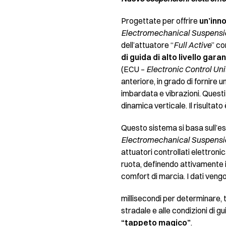
Progettate per offrire
un’inn
Electromechanical Suspensi
dell’attuatore “
Full Active
” co
di guida di alto livello gar
(ECU –
Electronic Control Uni
anteriore, in grado di fornire
imbardata e vibrazioni. Questi
dinamica verticale. Il risultato
Questo sistema si basa sull’e
Electromechanical Suspensi
attuatori controllati elettro
ruota, definendo attivamente 
comfort di marcia. I dati vengo
millisecondi per determinare, t
stradale e alle condizioni di 
“tappeto magico”
.