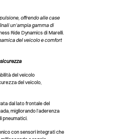
opulsione, offrendo alle case
i finali un’ampia gamma di
ness Ride Dynamics di Marelli.
inamica del veicolo e comfort
 sicurezza
bilità del veicolo
curezza del veicolo,
vata dal lato frontale del
rada, migliorando l’aderenza
li pneumatici.
onico con sensori integrati che