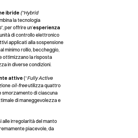
e ibride
(“Hybrid
mbina la tecnologia
s
”, per offrire un’
esperienza
’unità di controllo elettronico
tivi applicati alla sospensione
al minimo rollio, beccheggio,
e ottimizzano la risposta
zza in diverse condizioni.
nte attive
(“
Fully Active
uzione
oil-free
utilizza quattro
e e smorzamento di ciascuna
ottimale di maneggevolezza e
 alle irregolarità del manto
estremamente piacevole, da