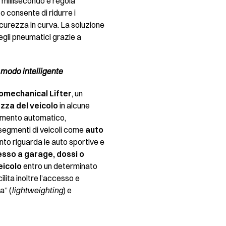
i millisecondo e regola
o consente di ridurre i
icurezza in curva. La soluzione
egli pneumatici grazie a
 modo intelligente
omechanical Lifter
, un
ezza del veicolo
in alcune
ellamento automatico,
r segmenti di veicoli come
auto
uanto riguarda le auto sportive e
esso a garage, dossi o
eicolo
entro un determinato
lita inoltre l’accesso e
a” (
lightweighting
) e