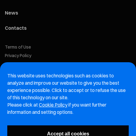
News
Contacts
Terms of Use
Privacy Policy
Cookie Policy
This website uses technologies such as cookies to
Marelli Recruiting Portal
analyze and improve our website to give you the best
experience possible. Click to accept or to refuse the use
Aftermarket website
of this technology on our site.
Please click at
Cookie Policy
if you want further
Marelli Integrity Hotline website
information and setting options.
Vulnerability Report Page
Accept all cookies