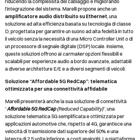
riducendo la complessità del cablaggio e migliorando
l’integrazione del sistema. Marelli propone anche un
amplificatore audio distribuito su Ethernet
, una
soluzione ad alta efficienza basata su tecnologia di classe
D, progettata per garantire un suono ad alta fedeltà in tutto
il veicolo senza la necessità di una Micro Controller Unit o di
un processore di segnale digitale (DSP) locale. Insieme,
queste soluzioni offrono ai
carmaker
opzioni flessibili e
scalabili per esperienze audio a bordo avanzate, adattabili
a diverse architetture E/E e a diversi segmenti di veicoli.
Soluzione “Affordable 5G RedCap”: telematica
ottimizzata per una connettività affidabile
Marelli presenterà anche la sua soluzione di connettività
“
Affordable 5G RedCap
(Reduced Capability)
”, una
soluzione telematica 5G semplificata e ottimizzata per
applicazioni automotive che, rispetto al 4G, garantisce una
velocità di trasmissione dati superiore del 50% e una
latenza di 2,5 volte inferiore, a costi analoghi. La piattaforma