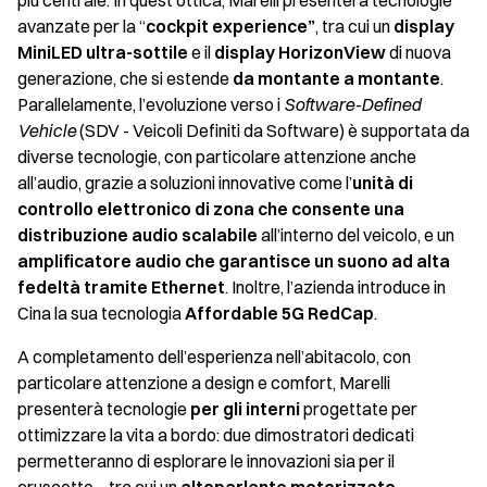
più centrale. In quest’ottica, Marelli presenterà tecnologie
avanzate per la “
cockpit experience”
, tra cui un
display
MiniLED ultra-sottile
e il
display HorizonView
di nuova
generazione, che si estende
da montante a montante
.
Parallelamente, l’evoluzione verso i
Software-Defined
Vehicle
(SDV - Veicoli Definiti da Software) è supportata da
diverse tecnologie, con particolare attenzione anche
all’audio, grazie a soluzioni innovative come l’
unità di
controllo elettronico di zona che consente una
distribuzione audio scalabile
all’interno del veicolo, e un
amplificatore audio che garantisce un suono ad alta
fedeltà tramite Ethernet
. Inoltre, l’azienda introduce in
Cina la sua tecnologia
Affordable 5G RedCap
.
A completamento dell’esperienza nell’abitacolo, con
particolare attenzione a design e comfort, Marelli
presenterà tecnologie
per gli interni
progettate per
ottimizzare la vita a bordo: due dimostratori dedicati
permetteranno di esplorare le innovazioni sia per il