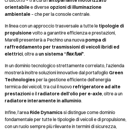
cruscotto – tra cui un
altoparlante motorizzato
orientabile
e diverse
opzioni di illuminazione
ambientale
– che per la console centrale.
In linea con un approccio trasversale a tutte le
tipologie di
propulsione
volto a garantire efficienza e prestazioni,
Marelli presenterà a Pechino una nuova
pompa di
raffreddamento per trasmissioni di veicoli ibridi ed
elettrici
, oltre a
un sistema “
flex fuel
”
.
In un dominio tecnologico strettamente correlato, l’azienda
mostrerà inoltre soluzioni innovative dal portafoglio
Green
Technologies
per la gestione efficiente dell’energia
termica dei veicoli, tra cui il nuovo
refrigeratore ad alte
prestazioni
e il
radiatore dell’olio per e-axle
, oltre a un
radiatore interamente in alluminio
.
Infine, l’area
Ride Dynamics
si distingue come dominio
fondamentale per tutte le tipologie di veicoli e di propulsione,
con un ruolo sempre più rilevante in termini di sicurezza,