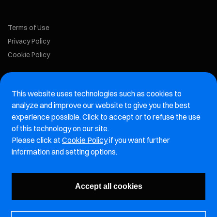
Terms of Use
Privacy Policy
Cookie Policy
Marelli Recruiting Portal
This website uses technologies such as cookies to
Aftermarket website
analyze and improve our website to give you the best
experience possible. Click to accept or to refuse the use
Marelli Integrity Hotline website
of this technology on our site.
Please click at
Cookie Policy
if you want further
Vulnerability Report Page
information and setting options.
Subscribe to our newsletter
Accept all cookies