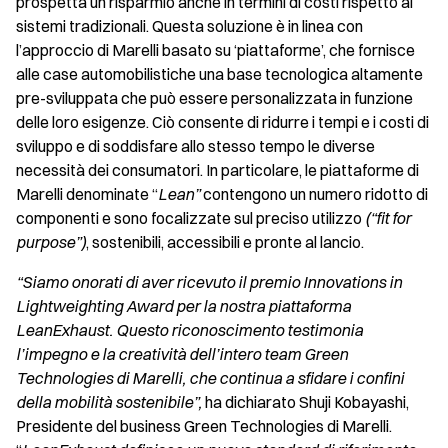
prospetta un risparmio anche in termini di costi rispetto ai
sistemi tradizionali. Questa soluzione è in linea con
l’approccio di Marelli basato su ‘piattaforme’, che fornisce
alle case automobilistiche una base tecnologica altamente
pre-sviluppata che può essere personalizzata in funzione
delle loro esigenze. Ciò consente di ridurre i tempi e i costi di
sviluppo e di soddisfare allo stesso tempo le diverse
necessità dei consumatori. In particolare, le piattaforme di
Marelli denominate “
Lean”
contengono un numero ridotto di
componenti e sono focalizzate sul preciso utilizzo
(“fit for
purpose”)
, sostenibili, accessibili e pronte al lancio.
“Siamo onorati di aver ricevuto il premio Innovations in
Lightweighting Award per la nostra piattaforma
LeanExhaust. Questo riconoscimento testimonia
l’impegno e la creatività dell’intero team Green
Technologies di Marelli, che continua a sfidare i confini
della mobilità sostenibile”,
ha dichiarato Shuji Kobayashi,
Presidente del business Green Technologies di Marelli.