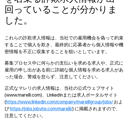
回っていることが分かりま
した。
これらの詐欺求人情報は、当社での雇用機会を偽って約束
することで個人を欺き、最終的に応募者から個人情報や機
密情報を不正に収集することを狙いとしています。
募集プロセス中に何らかの支払いを求める求人や、正式に
雇用の申し出がある前に詳細な個人情報を求める求人があ
った場合、警戒を怠らず、注意してください。
正式なマレリの求人情報は、当社の公式ウェブサイト
(www.marelli.com)、LinkedInまたは求人ポータルサイト
(
https://www.linkedin.com/company/marelligroup/jobs/
およ
び
https://jobs.jobvite.com/marelli/
) に掲載されますので、
注意してください。