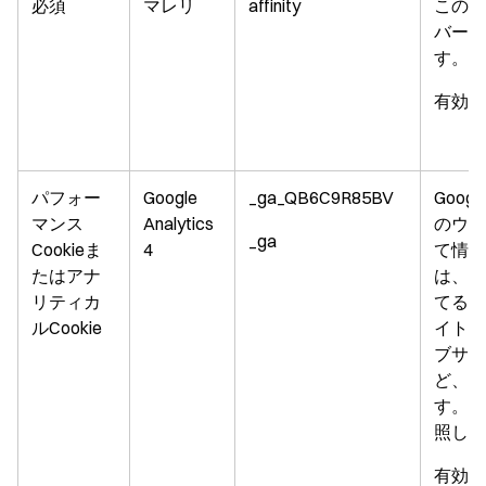
必須
マレリ
affinity
このC
バーに
す。
有効期
パフォー
Google
_ga_QB6C9R85BV
Googl
マンス
Analytics
のウェ
_ga
Cookieま
4
て情報
たはアナ
は、レ
リティカ
てるた
ルCookie
イトや
ブサイ
ど、直
す。G
照して
有効期