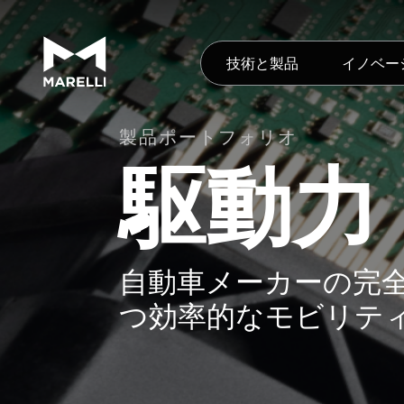
技術と製品
イノベー
製品ポートフォリオ
駆動力
自動車メーカーの完
つ効率的なモビリテ